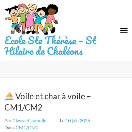
Aller
au
contenu
(Pressez
Entrée)
Ecole Ste Thérèse – St
Hilaire de Chaléons
Voile et char à voile –
CM1/CM2
Par
Classe d'Isabelle
Le
10 juin 2026
Dans
CM1/CM2