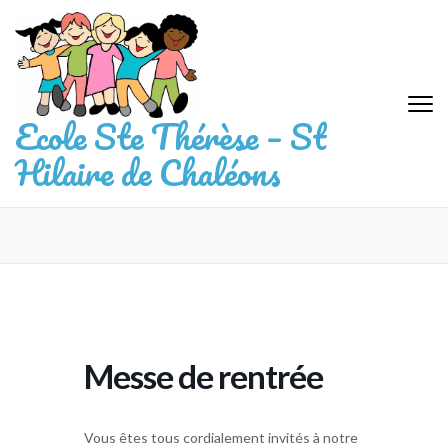
Aller
au
contenu
(Pressez
Entrée)
Ecole Ste Thérèse – St
Hilaire de Chaléons
Messe de rentrée
Vous êtes tous cordialement invités à notre