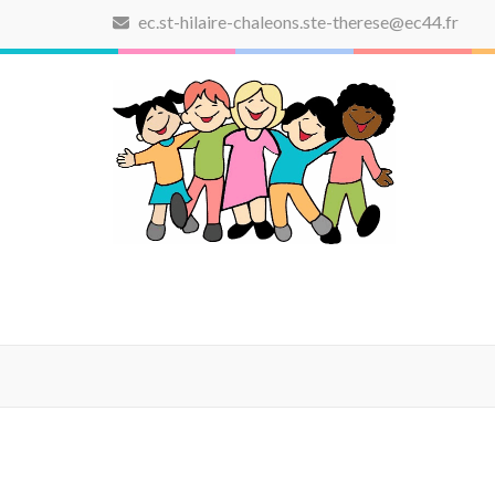
Aller
ec.st-hilaire-chaleons.ste-therese@ec44.fr
au
contenu
(Pressez
Entrée)