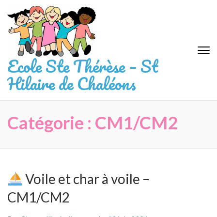
Aller
au
contenu
(Pressez
Entrée)
Ecole Ste Thérèse – St
Hilaire de Chaléons
Catégorie :
CM1/CM2
Voile et char à voile –
CM1/CM2